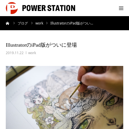
ーム
ブログ
work
IllustratorのiPad版がつい…
サービス
制作実績
IllustratorのiPad版がついに登場
2019.11.22
work
会社概要
制作料金
よくあるご質問
お問い合わせ