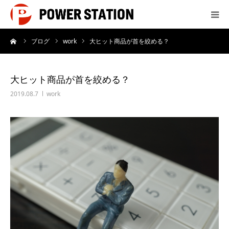
ーム
ブログ
work
大ヒット商品が首を絞める？
サービス
制作実績
大ヒット商品が首を絞める？
2019.08.7
work
会社概要
制作料金
よくあるご質問
お問い合わせ