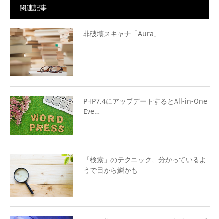
関連記事
非破壊スキャナ「Aura」
PHP7.4にアップデートするとAll-in-One
Eve…
「検索」のテクニック、分かっているよ
うで目から鱗かも