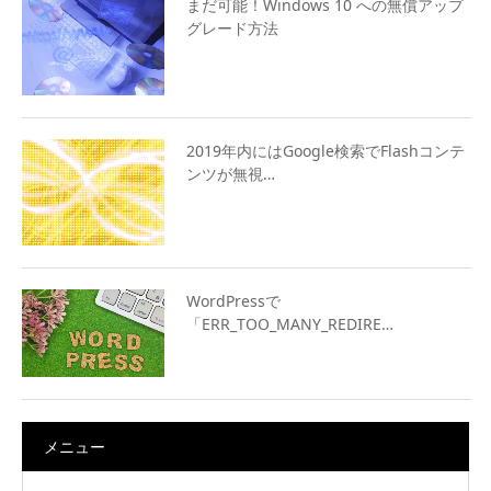
まだ可能！Windows 10 への無償アップ
グレード方法
2019年内にはGoogle検索でFlashコンテ
ンツが無視…
WordPressで
「ERR_TOO_MANY_REDIRE…
メニュー