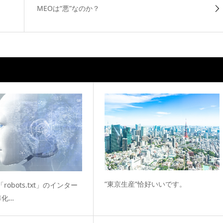
MEOは“悪”なのか？
”東京生産”恰好いいです。
「robots.txt」のインター
準化…