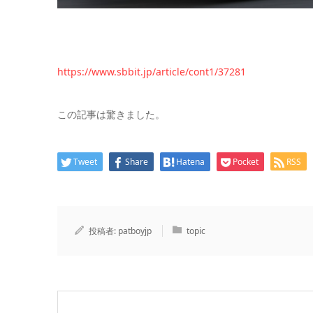
https://www.sbbit.jp/article/cont1/37281
この記事は驚きました。
Tweet
Share
Hatena
Pocket
RSS
投稿者:
patboyjp
topic