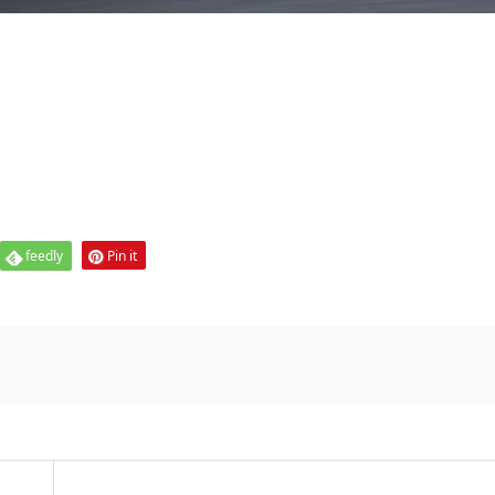
feedly
Pin it