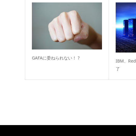
GAFAに委ねられない！ ?
IBM、Re
了