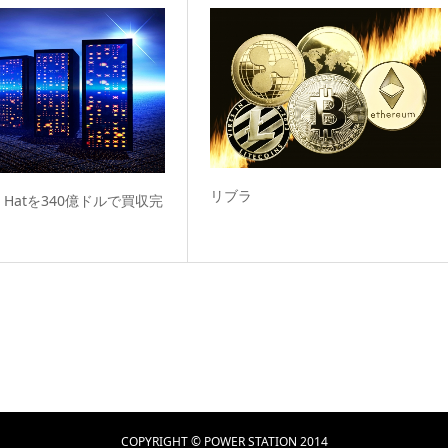
リブラ
d Hatを340億ドルで買収完
COPYRIGHT © POWER STATION 2014