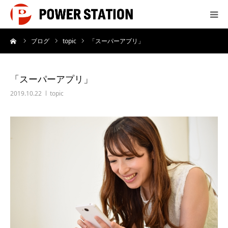
ーム
ブログ
topic
「スーパーアプリ」
サービス
制作実績
「スーパーアプリ」
2019.10.22
topic
会社概要
制作料金
よくあるご質問
お問い合わせ