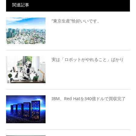
関連記事
”東京生産”恰好いいです。
実は「ロボットがやれること」ばかり
IBM、Red Hatを340億ドルで買収完了