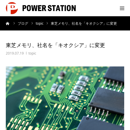
ーム
ブログ
topic
東芝メモリ、社名を「キオクシア」に変更
サービス
制作実績
東芝メモリ、社名を「キオクシア」に変更
2019.07.19
topic
会社概要
制作料金
よくあるご質問
お問い合わせ