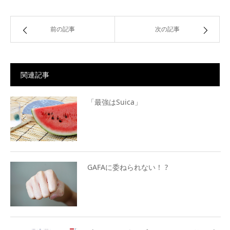
前の記事
次の記事
関連記事
「最強はSuica」
GAFAに委ねられない！ ?