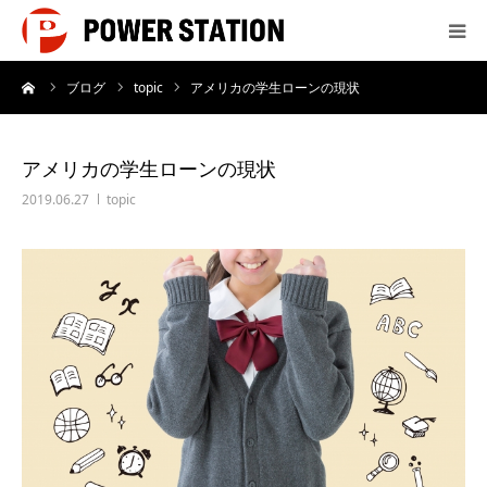
ーム
ブログ
topic
アメリカの学生ローンの現状
サービス
制作実績
アメリカの学生ローンの現状
2019.06.27
topic
会社概要
制作料金
よくあるご質問
お問い合わせ