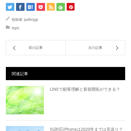
投稿者:
patboyjp
topic
前の記事
次の記事
関連記事
LINEで顧客理解と新規開拓ができる？
5G対応iPhoneは2020年までは見送り？